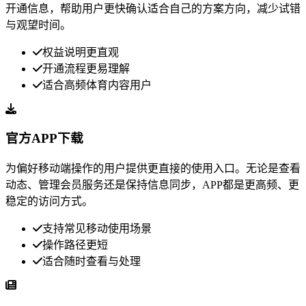
开通信息，帮助用户更快确认适合自己的方案方向，减少试错
与观望时间。
权益说明更直观
开通流程更易理解
适合高频体育内容用户
官方APP下载
为偏好移动端操作的用户提供更直接的使用入口。无论是查看
动态、管理会员服务还是保持信息同步，APP都是更高频、更
稳定的访问方式。
支持常见移动使用场景
操作路径更短
适合随时查看与处理