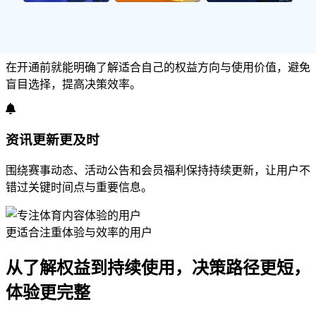
会员权益更清晰
在开通前就能明确了解适合自己的权益方向与使用价值，避免
盲目选择，提高决策效率。
资讯更新更及时
围绕赛事动态、活动公告和会员福利保持持续更新，让用户不
错过关键时间点与重要信息。
更适合注重体验与效率的用户
从了解权益到持续使用，决策路径更短，
体验更完整