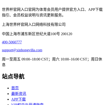
世界杯官网入口官网为体育会员用户提供官方入口、APP下载
指引、会员权益说明与资讯更新服务。
上海世界杯官网入口网络科技有限公司
中国上海市浦东新区世纪大道100号 200120
400-5060777
support@xinhongvilla.com
周一至周五 09:00–18:00 CST；周六 10:00–16:00 CST；周日休
息
站点导航
首页
最新资讯
APP下载
VIP权益与开通指南