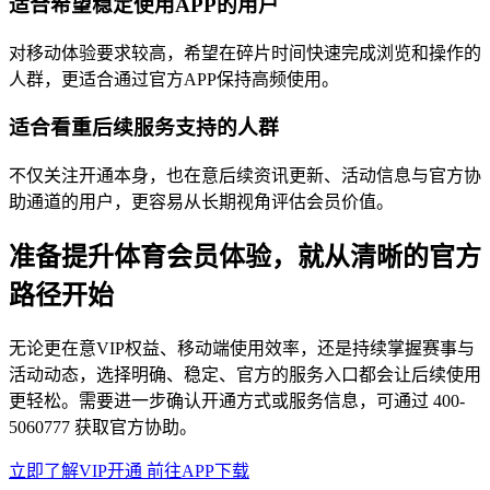
适合希望稳定使用APP的用户
对移动体验要求较高，希望在碎片时间快速完成浏览和操作的
人群，更适合通过官方APP保持高频使用。
适合看重后续服务支持的人群
不仅关注开通本身，也在意后续资讯更新、活动信息与官方协
助通道的用户，更容易从长期视角评估会员价值。
准备提升体育会员体验，就从清晰的官方
路径开始
无论更在意VIP权益、移动端使用效率，还是持续掌握赛事与
活动动态，选择明确、稳定、官方的服务入口都会让后续使用
更轻松。需要进一步确认开通方式或服务信息，可通过 400-
5060777 获取官方协助。
立即了解VIP开通
前往APP下载