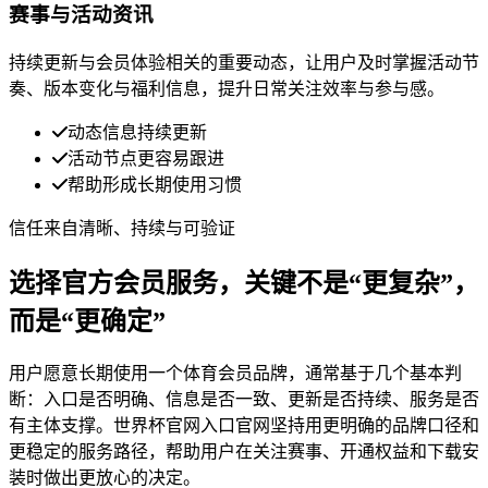
赛事与活动资讯
持续更新与会员体验相关的重要动态，让用户及时掌握活动节
奏、版本变化与福利信息，提升日常关注效率与参与感。
动态信息持续更新
活动节点更容易跟进
帮助形成长期使用习惯
信任来自清晰、持续与可验证
选择官方会员服务，关键不是“更复杂”，
而是“更确定”
用户愿意长期使用一个体育会员品牌，通常基于几个基本判
断：入口是否明确、信息是否一致、更新是否持续、服务是否
有主体支撑。世界杯官网入口官网坚持用更明确的品牌口径和
更稳定的服务路径，帮助用户在关注赛事、开通权益和下载安
装时做出更放心的决定。