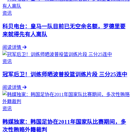
资讯
科贝电台：皇马一队目前已无空余名额，罗德里要
来就得先有人离队
阅读详情
资讯
冠军后卫！训练师晒波普投篮训练片段 三分25连中
阅读详情
资讯
韩媒独家：韩国足协在2011年国家队比赛期间，多
次性贿赂外籍裁判