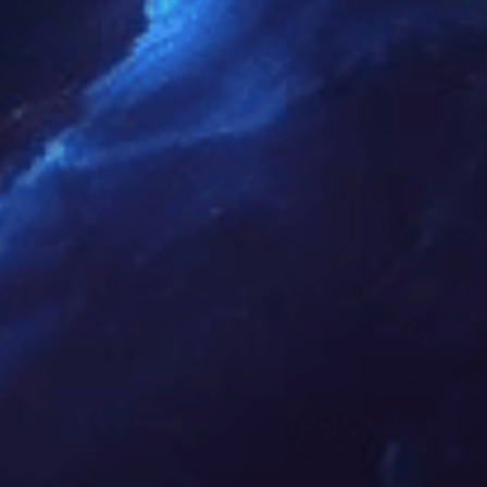
定的访问方式。