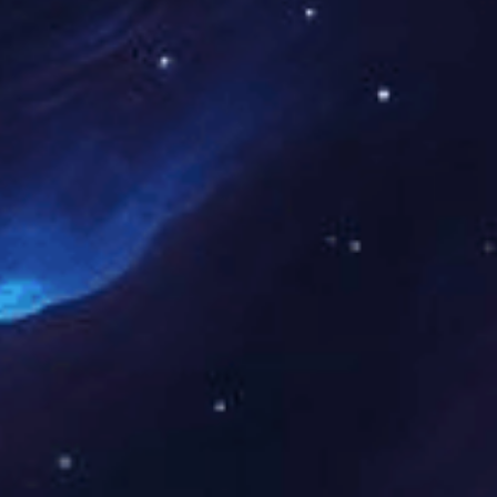
信任来自清晰、持续与可验证
选择官方会员服务，关键不是“更复杂”，
用户愿意长期使用一个体育会员品牌，通常基于几个基本判断
的服务路径，帮助用户在关注赛事、开通权益和下载安装时做
品牌定位
体育VIP会员门户
服务重点
权益、下载、资讯
适用人群
中国大陆体育用户
服务支持
官方指引与客服协助
保持关注最新动态，才能把会员价值用得