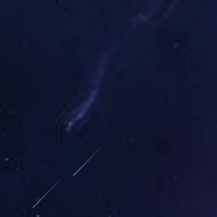
更适合注重体验与效率的用户
从了解权益到持续使用，决策路径更短，
很多用户在选择体育会员服务时，最常见的问题并不是是否有
虑，世界杯官网入口官网更强调清晰和稳定，而不是复杂叙述
1
先看权益，再做决定
通过明确的权益说明与开通指引，帮助用户在行动前完成判断
2
下载官方APP，提升使用效率
在常用设备上获得更连贯的访问体验，更适合希望快速查看内
3