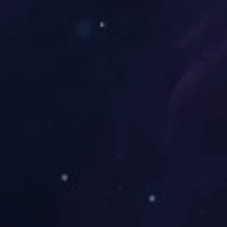
赛事相关信息、活动公告与会员福利更新，往往直接影响使用
查看最新资讯
资讯
英超BIG6超1亿镑单笔引援：切尔西3笔，利物浦、
阅读详情
资讯
罗马诺：罗马加速与马竞谈判引进莫利纳，已经170
阅读详情
资讯
巴里·布朗攻防属性均衡防守强硬 桑普森身体素质劲