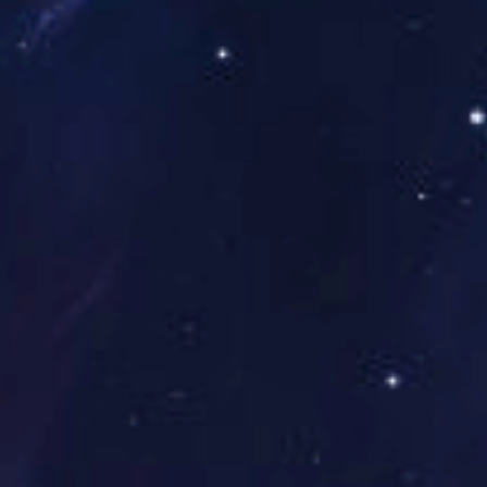
体验更完整
兴趣，而是信息是否足够明确：开通值不值得、APP是否方便、
。
，不被模糊描述影响选择。
容和处理会员事务的用户。