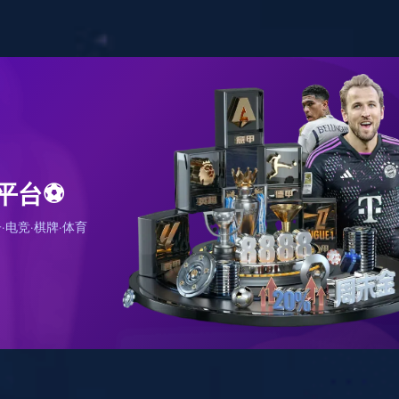
会员体验
IP权益说明、APP下载通道与持续更新的赛事资讯，让关注赛