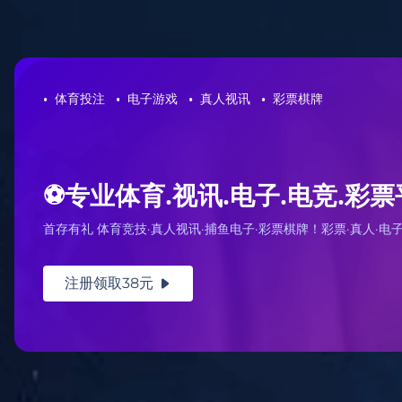
首页
最新资讯
APP下载
VIP权益与开通指南
官方入口
APP下载
官方入口 · VIP会员服务 · APP专属体验
世界杯官网入口官网，聚焦更高效的体育
面向重视效率、稳定与专属权益的体育用户，整合官方入口、V
开通VIP权益
下载官方APP
核心价值
官方通道清晰